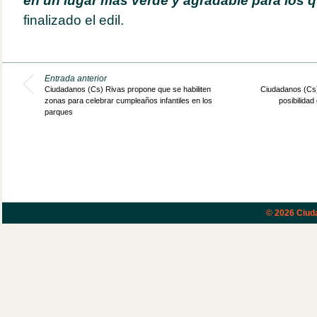
en un lugar más verde y agradable para los q
finalizado el edil.
Entrada anterior
Ciudadanos (Cs) Rivas propone que se habiliten
Ciudadanos (Cs) 
zonas para celebrar cumpleaños infantiles en los
posibilidad
parques
© 2026
Ciud